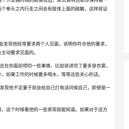
两个人走路时隔的距离很远，那么说明他和你保持着一
两个拳头之内行走之间会有肢体上面的碰触，这样就证
你会发现他经常要求两个人见面，说明你符合他的要求，
会主动要求见面的。
他总在你面前唠叨一些事情，比如说讲完了要多穿衣裳，
伞，如果工作的时候要多喝水，等等这些关心的话。
会发现他不定妻子就会给自己打电话问候自己，即使是一
感，这个时候看他的一些表现就能知道。如果对于这方