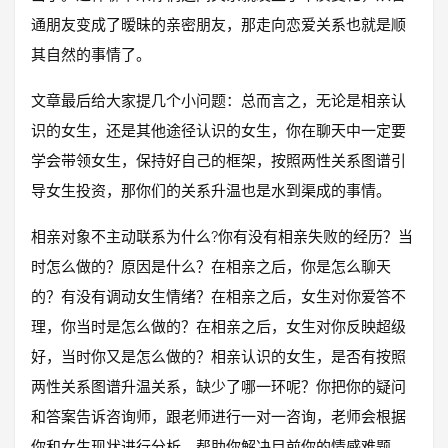
通朋友变成了暧昧的亲密朋友，那走向恋爱关系也就是顺
其自然的事情了。
文章最后给大家提几个小问题：总而言之，无论是相亲认
识的女生，还是其他途径认识的女生，你在聊天中一定要
学会带领女生，保持好自己的框架，按照两性关系图谱引
导女生投资，那你们的关系升温也是水到渠成的事情。
相亲对象不主动联系为什么?你有没有相亲失败的经历？当
时怎么做的？原因是什么？在相亲之后，你是怎么聊天
的？有没有调动女生情绪？在相亲之后，女生对你爱答不
理，你当时是怎么做的？在相亲之后，女生对你反映超级
好，当时你又是怎么做的？相亲认识的女生，是否有按照
两性关系图谱升温关系，缺少了哪一环呢？你把你的疑问
和答案告诉咨询师，跟老师进行一对一咨询，老师会根据
你和女生现状进行分析，帮助你解决目前你的情感难题。