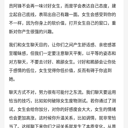
员阿锋不会再一味讨好女生，而是学会表达自己态度，建
立起自己底线，表现出自己有趣一面。女生会感受到你的
不一样，因为你身上的软价值，打开女生自己的窗口，重
新对你产生很强的兴趣。
我们和女生聊天目的，让你们之间产生舒适感、亲密感甚
至暧昧感，但我们一定要注意聊天平衡，以平等的姿态和
对方聊天，不要去讨好、跪舔女生。讨好和跪舔会让你处
于感情的低位，女生觉得你低价值，反而有碍于你追到
她。
聊天方式不对，努力很有可能付之东流。我们聊天要运用
恰当的技巧，比如如何破除女生废物测试。若你通过了测
试，女生会给你加分，对你的好感度会大大，女生的情绪
也会更加高涨，这时候你升温关系，比如调情，就非常恰
当了。这样聊下来你们之间关系就发生了本质变化，从普