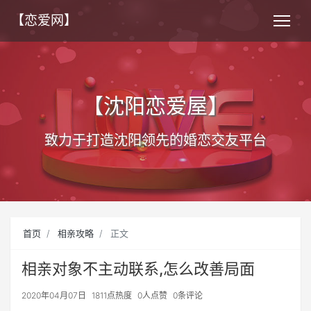
【恋爱网】
【沈阳恋爱屋】
致力于打造沈阳领先的婚恋交友平台
首页
相亲攻略
正文
相亲对象不主动联系,怎么改善局面
2020年04月07日
1811点热度
0人点赞
0条评论