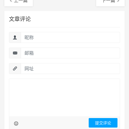
< 上一篇
下一篇 >
文章评论