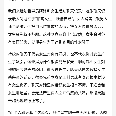
我们来继续看学员阿锋和女生后续聊天记录：这张聊天记
录最大问题在于“抬高女生，贬低自己”，女人确实喜欢男人
适当恭维，但把自己位置放的太低，把女人位置放太高，
女生会觉得不舒服。这种刻意恭维非常虚伪，女生会对你
有负面印象，觉得男生为了追到她目的性太强了。
持续的聊天不代表女生对你有好感，也不代表你对女生产
生了吸引，这也是为什么很多兄弟聊天，聊的越久女生对
他的反应越差的原因。聊天过程中，聊天话题要选择女生
感兴趣的话题，很多兄弟本身是工科男或者身边根本就没
有女生资源，聊天对话里的话题女生根本不懂，不适合和
女生聊这些，更无法产生两人之间情感的共鸣，那聊天越
来越无趣也很正常了。
?两个人聊天聊了这么久，只停留在聊一些无关话题，话题