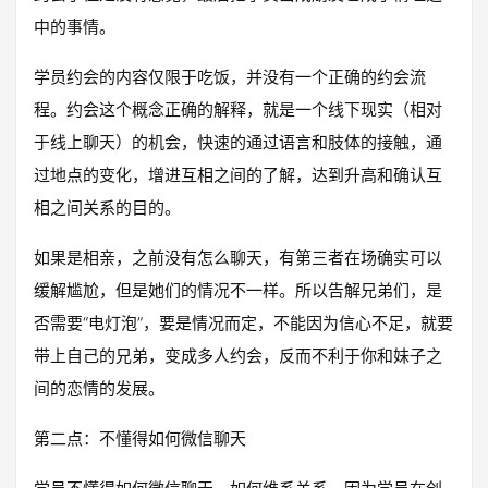
中的事情。
学员约会的内容仅限于吃饭，并没有一个正确的约会流
程。约会这个概念正确的解释，就是一个线下现实（相对
于线上聊天）的机会，快速的通过语言和肢体的接触，通
过地点的变化，增进互相之间的了解，达到升高和确认互
相之间关系的目的。
如果是相亲，之前没有怎么聊天，有第三者在场确实可以
缓解尴尬，但是她们的情况不一样。所以告解兄弟们，是
否需要“电灯泡”，要是情况而定，不能因为信心不足，就要
带上自己的兄弟，变成多人约会，反而不利于你和妹子之
间的恋情的发展。
第二点：不懂得如何微信聊天