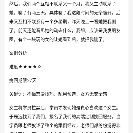
然后，我们两个互相不联系又一个月，我又主动联系了
她，聊了有两三天。具体聊了我这段时间的无奈脆弱，后
来又互相不联系有一个多星期，昨天晚上一看她把我删
了。前天还能看见她的动态什么，我想，应该是我发朋友
圈，有个一块玩的女的让她看到后，就把我删了。
案例分析
难度★★★★☆
挽回期限27天
关键词：不懂恋爱技巧、乱用预选、女方无安全感
女生将学员拉黑后，学员才发现她是真心喜欢这个女生。
于是选找到了我们，报名了我们的高端定制挽回服务。当
学员跟老师叙述了整个的案例经过，老师们都纷纷觉得非