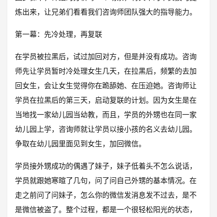
炼出来，让兄弟们看看我们咨询师团队强大的指导能力。
第一幕：先冷处理，再复联
在学员被拉黑后，试过加回对方，但是并没有成功。咨询
师先让学员暂时冷处理女生几天，在拉黑后，频繁的去加
回女生，会让女生觉得你在跪舔她、在压迫她。咨询师让
学员在拉黑后的第三天，启动复联的计划。因为女生是在
当地找一家幼儿园当幼教，而且，学员的外甥也在同一家
幼儿园上学，咨询师就让学员以接小孩的名义去幼儿园。
争取在幼儿园里面见到女生，加回微信。
学员接外甥成功的偶遇了妹子，妹子低着头不怎么说话，
学员就跟她寒暄了几句，问了问自己外甥的基本情况。在
走之前问了问妹子，怎么你的微信发消息发不过去，是不
是微信被盗了。整个过程，都是一个很轻松阳光的状态，