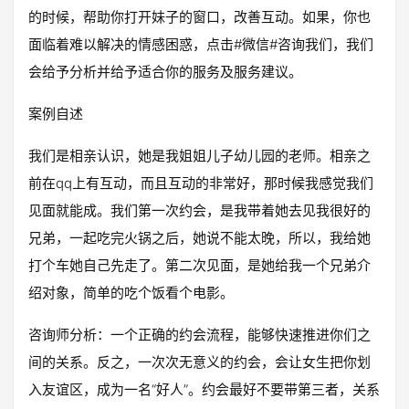
的时候，帮助你打开妹子的窗口，改善互动。如果，你也
面临着难以解决的情感困惑，点击#微信#咨询我们，我们
会给予分析并给予适合你的服务及服务建议。
案例自述
我们是相亲认识，她是我姐姐儿子幼儿园的老师。相亲之
前在qq上有互动，而且互动的非常好，那时候我感觉我们
见面就能成。我们第一次约会，是我带着她去见我很好的
兄弟，一起吃完火锅之后，她说不能太晚，所以，我给她
打个车她自己先走了。第二次见面，是她给我一个兄弟介
绍对象，简单的吃个饭看个电影。
咨询师分析：一个正确的约会流程，能够快速推进你们之
间的关系。反之，一次次无意义的约会，会让女生把你划
入友谊区，成为一名“好人”。约会最好不要带第三者，关系