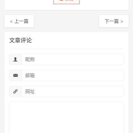
< 上一篇
下一篇 >
文章评论