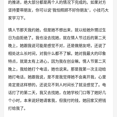
的推进，绝大部分都是两个人的情况下完成的。如果对方
坚持要带朋友，你可以说“我怕照顾不好你朋友”，小技巧大
家学习下。
情人节那天我约她，但是她不想出来，就以给她外甥过生
日为由拒绝了。我也没去找她，就在情人节过后的第二天
晚上，她跟我说可能是感觉不对，还是做朋友吧，还说了
相处这么长时间，对我什么都不了解。她对我最大的印象
特点，就是太有上进心，因为我在创业嘛。情人节第二天
晚上，我给她打个电话，她也说来。那是我第一次主动给
她打电话，她跟我说，是不是我觉得她不会离开我，心里
肯定是这样想的，还说见不到人时间长了就没感觉了。电
话打了的第二天，我又去找她，在她学校门口等了她好几
个小时，本来说好她请客我，但我付的钱，她回家又把钱
打给我了。