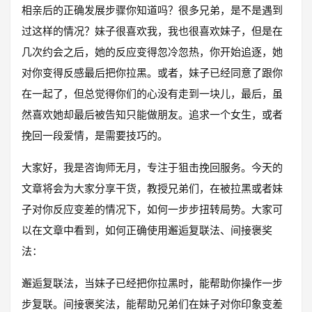
相亲后的正确发展步骤你知道吗？很多兄弟，是不是遇到
过这样的情况？妹子很喜欢我，我也很喜欢妹子，但是在
几次约会之后，她的反应变得忽冷忽热，你开始追逐，她
对你变得反感最后把你拉黑。或者，妹子已经同意了跟你
在一起了，但总觉得你们的心没有走到一块儿，最后，虽
然喜欢她却最后被告知只能做朋友。追求一个女生，或者
挽回一段爱情，是需要技巧的。
大家好，我是咨询师无月，专注于狙击挽回服务。今天的
文章将会为大家分享干货，教授兄弟们，在被拉黑或者妹
子对你反应变差的情况下，如何一步步扭转局势。大家可
以在文章中看到，如何正确使用邂逅复联法、间接褒奖
法：
邂逅复联法，当妹子已经把你拉黑时，能帮助你操作一步
步复联。间接褒奖法，能帮助兄弟们在妹子对你印象变差