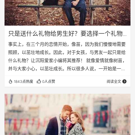
只是送什么礼物给男生好？要选择一个礼物
送男生
事实上，在三个月的恋情开始，像苗，因为我们慢慢地需要
照顾，以茁壮地成长。因此，对于女孩，与男友一起只是给
什么礼物？让沉阳爱家小编将其推荐！ 就像爱情就像树苗，
并与大家小心，以茁壮成长。所以很多人说，一开始是一对
夫妇三个月不等是非常重要的，女生应该如何选择礼物不能
1843点热度
0人点赞
阅读全文
粗鲁，但开始让男友高兴，觉得它温暖之前，所以刚开始的
时候？沉阳爱家，今天小编推荐一些合适的礼品馈赠给你的
女孩谁希望对大家有所帮助。 为了从男孩选择的礼物1，巧
克力 我们都知道，肯定是吃一些征婚信息沈阳甜食可以使我
们的心情变得更加好，因为糖让我们产生多巴胺，从…