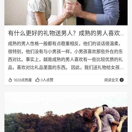
有什么更好的礼物送男人？成熟的男人喜欢
什么样的礼物
成熟的男人性格一般都有点稳重相反，他们的谈话很温柔，
很特别，他们没有与小男孩一样，小男孩喜欢那些外在的东
西对比。事实上，越是成熟的男人喜欢有一些比较优质的礼
品，喜欢对比礼品里面的东西。 因此，我们送礼物给女孩成
熟的男人，一定要非常小心，因为它们更适合追求品味和质
1828点热度
0人点赞
阅读全文
量检查，我们应该给成熟的男人什么礼物？以下知识沉阳爱
家把小编就为大家有关股票。 成熟的男人喜欢的礼物，手表
男士手表是一种装饰，如果作为一个成熟的男人，手表肯定
会被错过，因为这是他们的一个成功的标志。然后送手表可
以显示我们的女孩的质量，所以，如果你想给一个成…