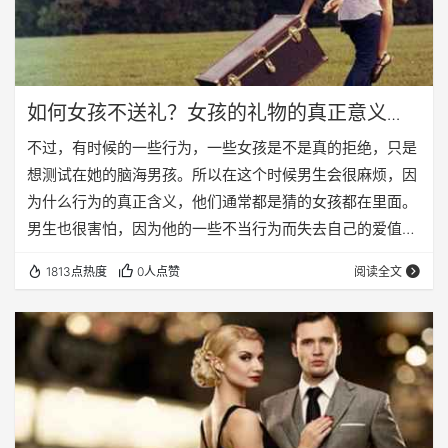
如何女孩不送礼？女孩的礼物的真正意义
不！
不过，有时候的一些行为，一些女孩是不是真的拒绝，只是
想测试在她的脑海男孩。所以在这个时候男生会很麻烦，因
为什么行为的真正含义，他们通常都是猜的女孩都在里面。
男生也很害怕，因为他的一些不当行为而失去自己的爱值得
吗。所以这次有不少男性伴侣问沉阳爱的小家小编：什么女
1813点热度
0人点赞
阅读全文
孩不收礼说明。 难道女孩的真正意义的礼物，没有任何意义
吗。 对于一些女孩都感觉很整洁，如果她不喜欢你，她不会
接受任何的你，在她所做的好事。有些人可能会觉得这个女
孩很绝情，但她只是不想欠别人的爱，也不想给别人希望
留。所以，如果当一个女孩不接受你的礼物，她没有一…