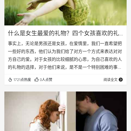
什么是女生最爱的礼物？四个女孩喜欢的礼
物！
事实上，无论是男孩还是女孩，在爱情里，我们一直希望把
一些好的东西，他们认为我们给了对方一个方式来表达对对
方自己的爱。对于女孩的比较细腻的心思，为自己喜欢的人
的礼物的选择，对于他们来说，是不是一个特别困难的事
情，因为在平时的时候，他们会到她的男朋友喜欢什么东西
1721点热度
0人点赞
阅读全文
重视。然而，对于比较粗心的男孩是谁，在很多情况下，中
国农历新年或周年纪念日，一个很大的问题是什么给你喜欢
的人变成了。尤其是那些有谁没有在一起，在送礼物给把更
多的时间来准备，因为如果你说不要讨论喜欢对方特别的礼
物，则在很大程度上会影响另外一个对你的第一印象。 所
以…