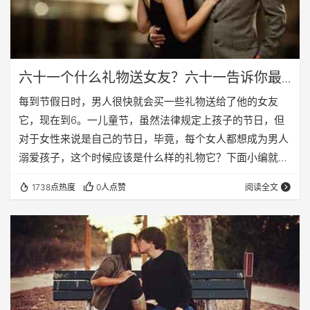
六十一个什么礼物送女友？六十一告诉你最
好的选择，送女友的礼物！
每到节假日时，男人很快就会买一些礼物送给了他的女友
它，现在到6。一儿童节，虽然法律规定上孩子的节日，但
对于女性来说是自己的节日，毕竟，每个女人都想成为男人
溺爱孩子，这个时候应该是什么样的礼物它？下面小编就为
大家推荐。 六十一的最佳选择送女友的礼物，珠宝 每个女
1738点热度
0人点赞
阅读全文
孩是一个美女，和珠宝可以使它更辽宁省沈阳征婚吧漂亮的
女孩。然后，选择一个时尚饰品作为礼物送给女孩子，我相
信女孩子会喜欢。当然，选择首饰是有技巧的，如果送朋
友，不送戒指。发送一条项链，耳环，发夹都是比较不错的
选择。 六十一的最佳选择送女友的两个礼物，娃娃 现在
的…