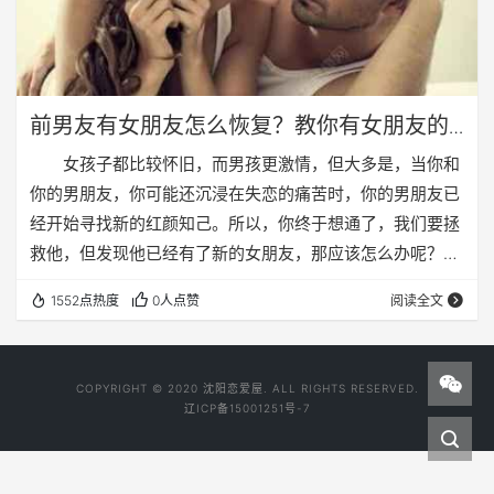
前男友有女朋友怎么恢复？教你有女朋友的
前男友恢复！
女孩子都比较怀旧，而男孩更激情，但大多是，当你和
你的男朋友，你可能还沉浸在失恋的痛苦时，你的男朋友已
经开始寻找新的红颜知己。所以，你终于想通了，我们要拯
救他，但发现他已经有了新的女朋友，那应该怎么办呢？
要恢复的方法的女朋友的前男友，是他的避风港 男
1552点热度
0人点赞
阅读全文
友是不可能的，他的现任女友的感受一致，再好的感情也会
有冲突，摩擦，意见不一致的时候，这时候人本能的反应是
为了避免找一个温暖的避风港的问题，通过前者的回忆解决
COPYRIGHT © 2020 沈阳恋爱屋. ALL RIGHTS RESERVED.
他们目前的感情不顺，产生不满和焦虑（因为回忆，没有任
辽ICP备15001251号-7
何对人体有害，但它需要很大的勇气面对现实，承担责任…