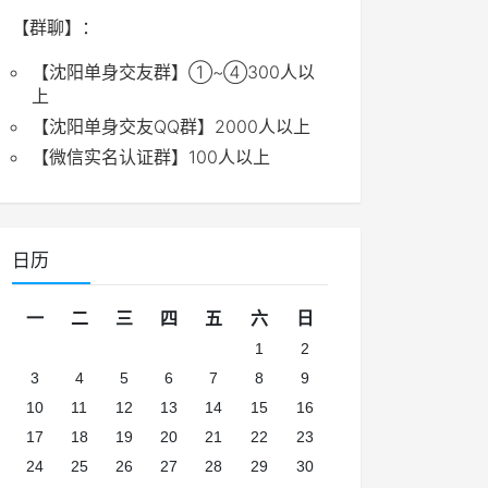
【群聊】：
【沈阳单身交友群】①~④300人以
上
【沈阳单身交友QQ群】2000人以上
【微信实名认证群】100人以上
日历
一
二
三
四
五
六
日
1
2
3
4
5
6
7
8
9
10
11
12
13
14
15
16
17
18
19
20
21
22
23
24
25
26
27
28
29
30