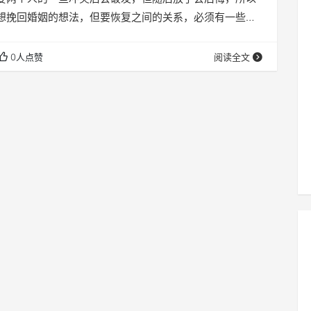
想挽回婚姻的想法，但要恢复之间的关系，必须有一些小
其实，如果对方如果你还在乎，其实，你不这样做，他可
你的身边，如果你不介意对方，就算你做的东西多了，其
0人点赞
阅读全文
不觉得好，所以有时候我们应该做自己，让自己的生活更
，给自己的生活的感觉，让对方看到自己的不同也许你会
的好，一下子回到你身边。 正确的方式来保存一个
找病因 …