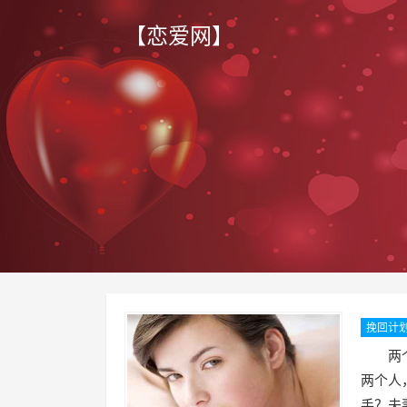
【恋爱网】
挽回计
来拯
两个人
两个人
手？夫