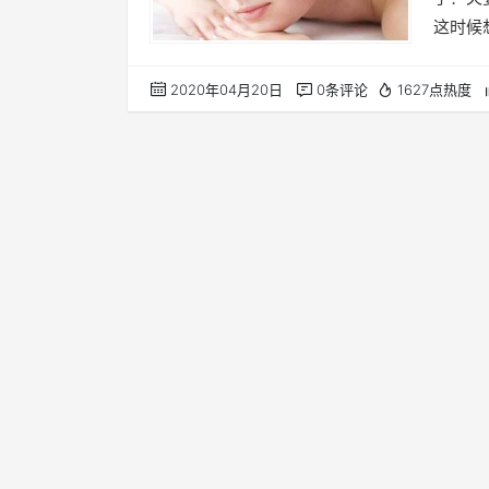
这时候
方法，
以回到
2020年04月20日
0条评论
1627点热度
他的你
有意义
发现你
人，寻