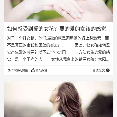
如何感受到爱的女孩？要的爱的女孩的感觉
方法！
对于一个好女孩，他们最缺的就是调动她的肾上腺激素，而
不是真正的金钱和屌丝的暴发户。 因此，让女孩如何煮
它产生爱的感觉？以下五个小窍门。 方法女生恋爱的感
觉，是一个干净的人 女性从舞台上的错觉女孩：太阳心
中的另一半是恰到好处，穿着白衬衫，保持毛利率英寸。
1706点热度
0人点赞
阅读全文
因此，一个干净的人，是男人让女孩感觉良好。 所
以移动它，及时修剪你的头发，胡子和鼻毛，经常刷牙随身
携带口香糖，把你干净的衣服，喷上香水，或者至少让它散
发着肥皂的味道，让你在姐姐的眼中闪耀！ 女孩爱的感
觉第二种方法，由女性主导 由于男女之间…