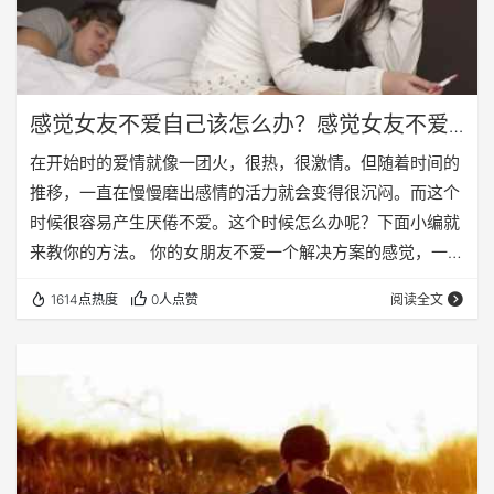
感觉女友不爱自己该怎么办？感觉女友不爱
你的解决方案！
在开始时的爱情就像一团火，很热，很激情。但随着时间的
推移，一直在慢慢磨出感情的活力就会变得很沉闷。而这个
时候很容易产生厌倦不爱。这个时候怎么办呢？下面小编就
来教你的方法。 你的女朋友不爱一个解决方案的感觉，一起
旅行 它是由一说，互相之间的旅行就知道了，到底两个人的
1614点热度
0人点赞
阅读全文
合适人选。事实上，在繁忙的工作，花时间在这个彼此间的
激情会逐渐降低，趋于平淡。 如果你经常忙于工作，缺乏相
互交换字之间的沟通，往往使感情变淡，甚至创伤，最终分
手收场。事实上，每一次的同时，一起旅行，不仅能增加彼
此的了解，并在此过程中，也可以很好的沟通。 沈…