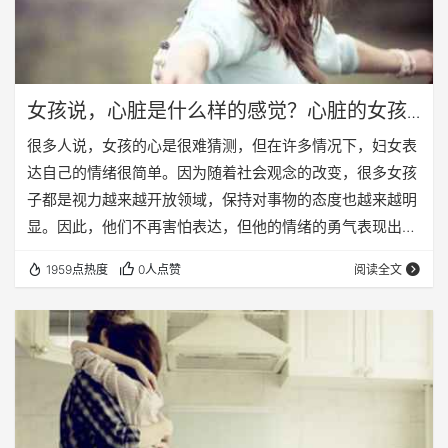
女孩说，心脏是什么样的感觉？心脏的女孩
口感！
很多人说，女孩的心是很难猜测，但在许多情况下，妇女表
达自己的情绪很简单。因为随着社会观念的改变，很多女孩
子都是视力越来越开放领域，保持对事物的态度也越来越明
显。因此，他们不再害怕表达，但他的情绪的勇气表现出
来。因此，当他们遇到事情或他们的人一个好印象，他们将
1959点热度
0人点赞
阅读全文
勇于展现。特别是对于他们这些人，他们往往会积极地去讲
出自己的感受。他们的语言非常丰富，在许多情况下女生的
措辞将以先进的反差，很多人不知道是什么意思。 对于男
孩，他们的感情比较慢，所以如果有一些新鲜的词汇对比的
女孩子，他们其实不是很明白。好像是说女孩子经常会说自
己…