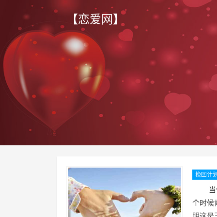
【恋爱网】
挽回计
女友
当你发
个时候
明这是