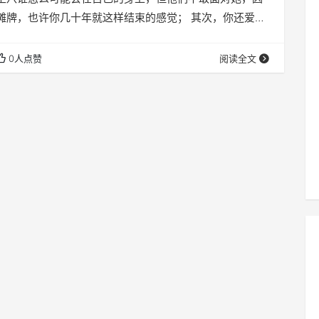
摊牌，也许你几十年就这样结束的感觉； 其次，你还爱
是不能接受她一天的损失，你要保存的心脏，它应该怎样
到的女性朋友挽回女友的心脏作弊？ 一种方法来恢复
0人点赞
阅读全文
轨女友，不揭露真相 如果你偶尔发现在与他的女友与
人有染的存在，过了一段时间，就像他的女友或旧的方
许，很多正常的人会立刻暴露作弊的事实对女友。在这个
也许她…