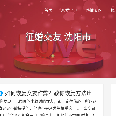
首页
恋爱宝典
感情专区
挽
征婚交友 沈阳市
如何恢复女友作弊？教你恢复方法出轨
划
！
现自己周围的出轨时的女友，那一定很伤心，所以这
肯定是不能接受的，他也不会从发生接受这一点，事实证
王八谁怎么可能会在自己的身上，但他们不敢面对她，因