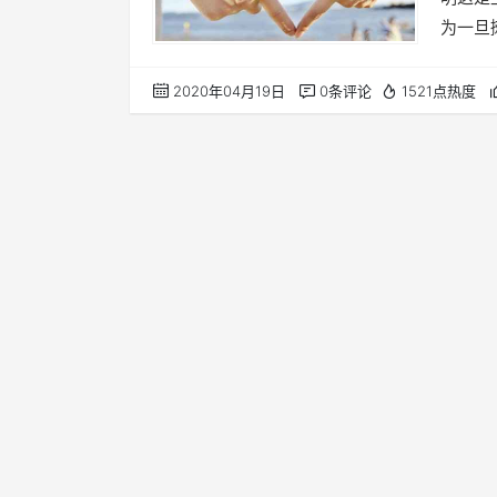
为一旦
她，还
才能做
2020年04月19日
0条评论
1521点热度
他的出
其他男
式。也
时候，