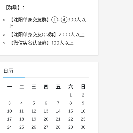
【群聊】：
【沈阳单身交友群】①~④300人以
上
【沈阳单身交友QQ群】2000人以上
【微信实名认证群】100人以上
日历
一
二
三
四
五
六
日
1
2
3
4
5
6
7
8
9
10
11
12
13
14
15
16
17
18
19
20
21
22
23
24
25
26
27
28
29
30