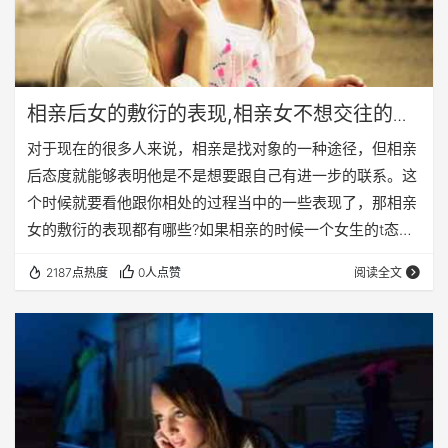
相亲后女的敷衍的表现,相亲女不想交往的举
止
对于现在的很多人来说，相亲是找对象的一种途径，但相亲
后态度就能够表明他是不是想要跟自己有进一步的联系。这
个时候就要看他跟你相处的过程当中的一些表现了，那相亲
女的敷衍的表现都有哪些?如果相亲的时候一个女生的t态度
非常敷衍的话，那么他这个时候一定会东张西望，当两个人
2187点热度
0人点赞
阅读全文
聊天的时候他总是看别的地方，不看你的眼睛不能够正视对
方眼睛的时候，那么说明这个女孩儿一定是没有看上你，跟
你聊天儿纯粹是一种敷衍的情况。或者是经常拿着手机在手
里，你和她好认真的说话时，她也会拿着手机在那里玩，不
是和别人聊天就是逛淘宝，这些现象都是敷衍的表现。 …