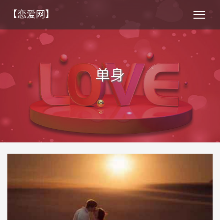
【恋爱网】
单身