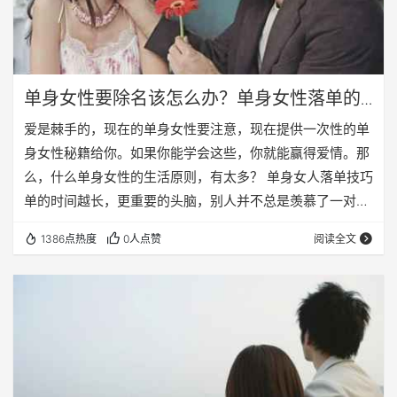
单身女性要除名该怎么办？单身女性落单的
四个技巧！
爱是棘手的，现在的单身女性要注意，现在提供一次性的单
身女性秘籍给你。如果你能学会这些，你就能赢得爱情。那
么，什么单身女性的生活原则，有太多？ 单身女人落单技巧
单的时间越长，更重要的头脑，别人并不总是羡慕了一对夫
妇住在双，要知道一个人的生活，而且幸福和自由爱好者无
1386点热度
0人点赞
阅读全文
比，要学会珍惜自己的单身生活。你是不是不想要，但还没
有属于你的缘分吧，倒不如独自黯然时间看书，听音乐，旅
游，让因为升华的开始我的心脏，让自己充实与内部和外
部。 关单身女性单技巧二 在大家美的心脏，男人是视觉动
物，在选择男友的女人，如果他没有足够的自信，但仍…